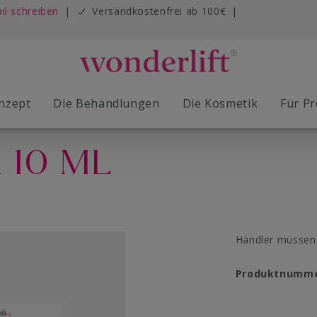
il schreiben
|
Versandkostenfrei ab 100€
|
nzept
Die Behandlungen
Die Kosmetik
Für Pr
 10 ML
ift Studios
ift Fluids
yUp Roadshow
etik
Die Wonderlift Kuren
MESO Lift
Young Basic Deep Lift
Masken
Technologie
Händler müssen 
Produktnumm