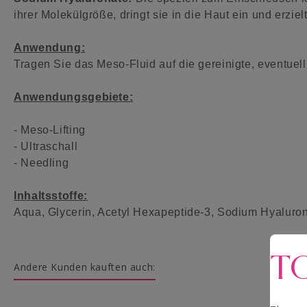
ihrer Molekülgröße, dringt sie in die Haut ein und erzi
Anwendung:
Tragen Sie das Meso-Fluid auf die gereinigte, eventuel
Anwendungsgebiete:
- Meso-Lifting
- Ultraschall
- Needling
Inhaltsstoffe:
Aqua, Glycerin, Acetyl Hexapeptide-3, Sodium Hyalurona
T
Andere Kunden kauften auch: