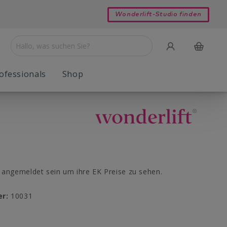
Wonderlift-Studio finden
ofessionals
Shop
Bodyforming
Young Basic Reinigung
Reinigung & Peeling
angemeldet sein um ihre EK Preise zu sehen.
er:
10031