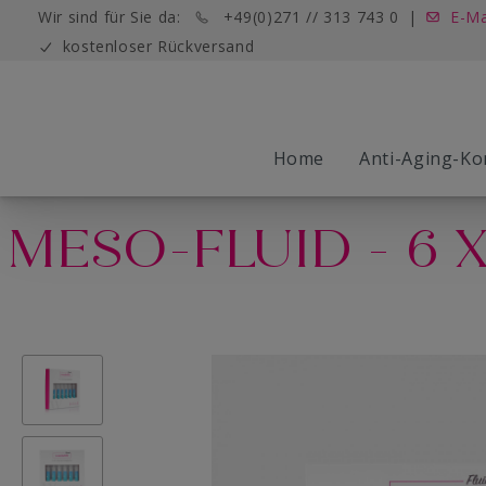
Wir sind für Sie da:
+49(0)271 // 313 743 0
|
E-Ma
kostenloser Rückversand
Home
Anti-Aging-Ko
MESO-FLUID - 6 X
Der Wonderlift
MICRO Needling
Young Basic Pflege
Das Wonderlift Konzept
Fluids/ Ampullen
Die Wonderl
MYO Lift
Die Wonderl
Die Beaut
Pflegekosm
ISO Lift
Skin Test
Young Basic Bacos Line