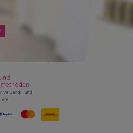
n
 und
smethoden
r Versand,- und
ieter