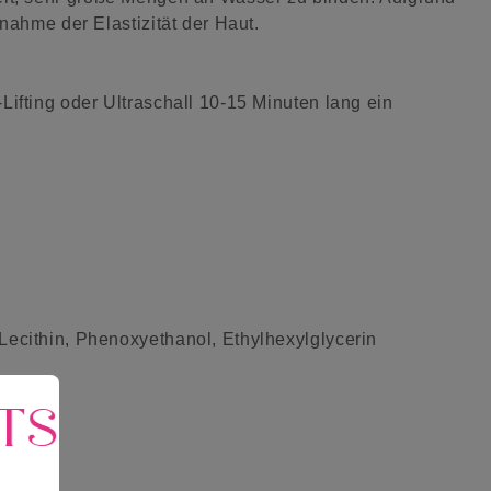
nahme der Elastizität der Haut.
ifting oder Ultraschall 10-15 Minuten lang ein
Lecithin, Phenoxyethanol, Ethylhexylglycerin
TS