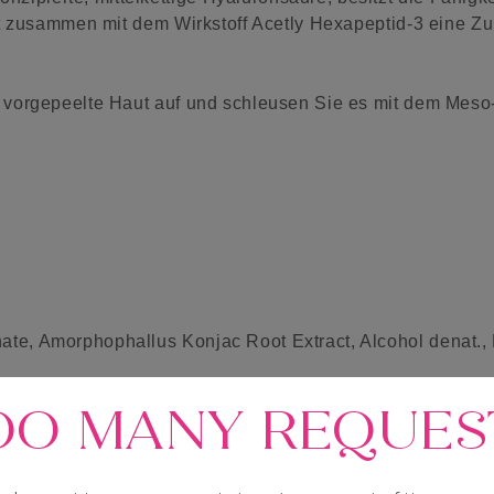
elt zusammen mit dem Wirkstoff Acetly Hexapeptid-3 eine Zu
l vorgepeelte Haut auf und schleusen Sie es mit dem Meso-L
te, Amorphophallus Konjac Root Extract, Alcohol denat., 
OO MANY REQUES