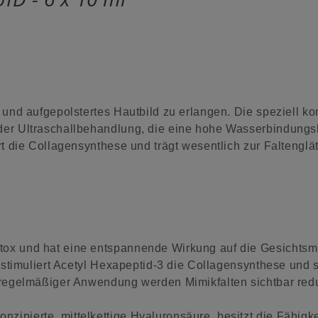
 und aufgepolstertes Hautbild zu erlangen. Die speziell k
er Ultraschallbehandlung, die eine hohe Wasserbindungskra
t die Collagensynthese und trägt wesentlich zur Faltenglät
otox und hat eine entspannende Wirkung auf die Gesichtsm
 stimuliert Acetyl Hexapeptid-3 die Collagensynthese und st
 regelmäßiger Anwendung werden Mimikfalten sichtbar redu
nzipierte, mittelkettige Hyaluronsäure, besitzt die Fähig