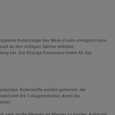
onzipierte Kettenlänge des Meso-Fluids ermöglicht eine
ft an den richtigen Stellen entfaltet.
tung bei. Die flüssige Konsistenz bietet für das
uskulatur. Botenstoffe werden gehemmt, die
abilisiert die Collagenstruktur, damit die
ziert.
keit, sehr große Mengen an Wasser zu binden. Aufgrund