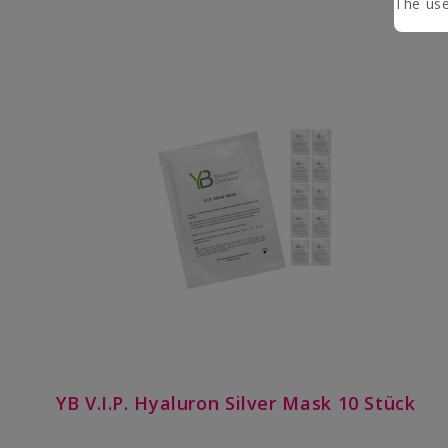
The use
YB V.I.P. Hyaluron Silver Mask 10 Stück