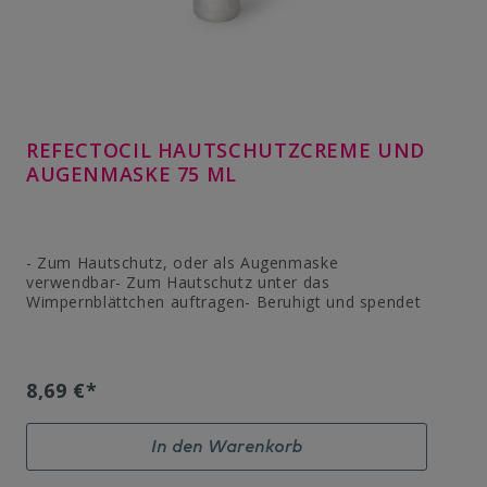
REFECTOCIL HAUTSCHUTZCREME UND
AUGENMASKE 75 ML
- Zum Hautschutz, oder als Augenmaske
verwendbar- Zum Hautschutz unter das
Wimpernblättchen auftragen- Beruhigt und spendet
Feuchtigkeit- Auch für empfindliche Haut geeignet-
Rückfettend und wasserabweisend- Inhalt: 75ml-
Frei von: Paraffin, Silikonöl, PEG und frei von
allergenen Duftstoffen- Inhaltsstoffe: Shea Butter,
8,69 €*
Mandelöl, Kamille, Vitamin E, D-Panthenol.
In den Warenkorb