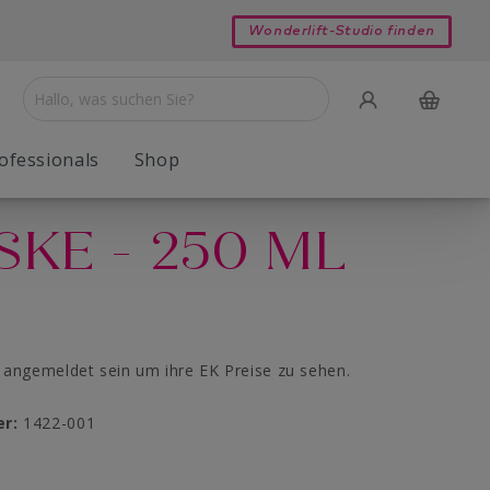
Wonderlift-Studio finden
ofessionals
Shop
SKE - 250 ML
Bodyforming
Young Basic Reinigung
Reinigung & Peeling
angemeldet sein um ihre EK Preise zu sehen.
er:
1422-001