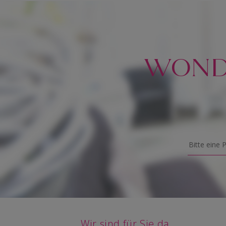
Campestris (Rapeseed) Sterols / Butyrospermum
Parkii / Panthenol / Sodium Cetearyl Sulfate /
Bisabolol / SodiumHyaluronate / Phenoxyethanol /
Ethylhexylglycerin / Parfum / Cinnamyl Alcohol /
Amyl Cinnamal / Citronellol / Coumarin / Geraniol
/Hydroxycitronellal / Isoeugenol / Hexyl Cinnamal /
WONDE
Butylphenyl Methylpropional / Limonene / Linalool
Wir sind für Sie da