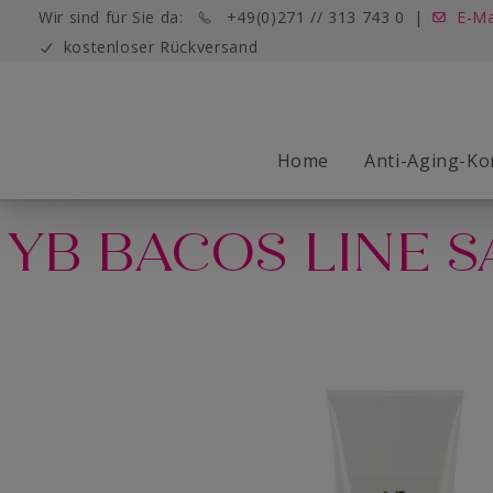
Wir sind für Sie da:
+49(0)271 // 313 743 0
|
E-Ma
kostenloser Rückversand
Home
Anti-Aging-Ko
YB BACOS LINE S
Der Wonderlift
MICRO Needling
Young Basic Pflege
Das Wonderlift Konzept
Fluids/ Ampullen
Die Wonderl
MYO Lift
Die Wonderl
Die Beaut
Pflegekosm
ISO Lift
Skin Test
Young Basic Bacos Line