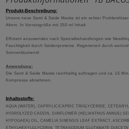
Produkt-Beschreibung:
Unsere neue Samt & Seide Maske ist ein echter Problemlöser!
Alters. In Vorratsgröße mit 250 ml Inhalt.
Effizient anzuwenden nach Spezialbehandlungen wie Needling,
Feuchtigkeit durch Seidenproteine. Regeneriert durch wertvoll
Sonnenblumenöl.
Anwendung:
Die Samt & Seide Maske reichhaltig auftragen und ca. 15 Min
Kompresse abnehmen.
Inhaltsstoffe:
AQUA (WATER), CAPRYLIC/CAPRIC TRIGLYCERIDE, CETEARY
HYDROLYZED CASEIN, SUNFLOWER (HELIANTHUS ANNUS) SEE
HYPOGAEA) OIL, CAMELIA SINENSIS LEAF EXTRACT, ASCOR
ETHYLHEXYLGLYCERIN, TETRASODIUM GLUTAMATE DIACETAT