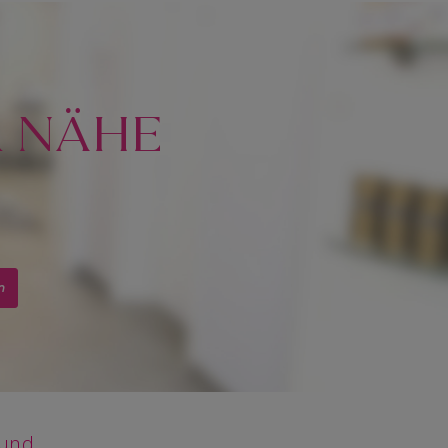
R NÄHE
n
 und