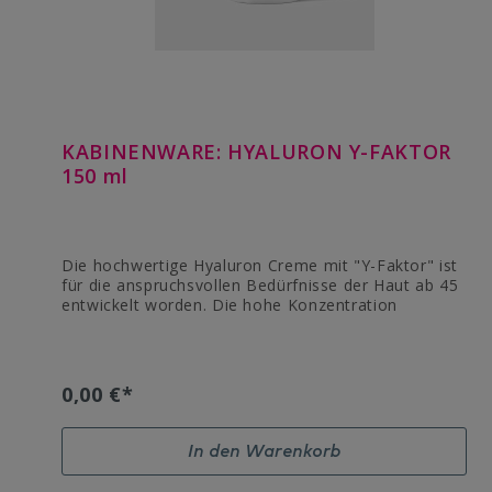
KABINENWARE: HYALURON Y-FAKTOR
150 ml
Die hochwertige Hyaluron Creme mit "Y-Faktor" ist
für die anspruchsvollen Bedürfnisse der Haut ab 45
entwickelt worden. Die hohe Konzentration
an Hyaluron kann erschlaffte Gesichtspartien
aufpolstern und ein glatteres Hautbild schaffen. Sie
spendet zudem intensiv Feuchtigkeit und sorgt,
unter anderem durch Macadamia Ternifolia Öl und
0,00 €*
Panthenol, für einen geschmeidigen Teint. Geeignet
für: reife Haut, ab 45 JahreWirkstoffe:Aqua /
Caprylic/Capric Triglyceride / Propylene Glycol /
In den Warenkorb
Cetearyl Alcohol / Glyceryl Stearate / Buxus
Chinensis / Macadamia Ternifolia SeedOil / Brassica