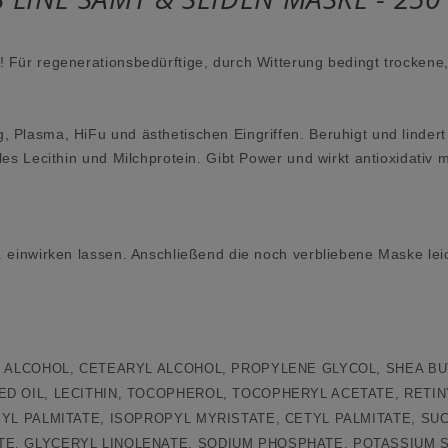
 Für regenerationsbedürftige, durch Witterung bedingt trockene
 Plasma, HiFu und ästhetischen Eingriffen. Beruhigt und linder
es Lecithin und Milchprotein. Gibt Power und wirkt antioxidativ 
. einwirken lassen. Anschließend die noch verbliebene Maske lei
L ALCOHOL, CETEARYL ALCOHOL, PROPYLENE GLYCOL, SHEA BU
D OIL, LECITHIN, TOCOPHEROL, TOCOPHERYL ACETATE, RETIN
BYL PALMITATE, ISOPROPYL MYRISTATE, CETYL PALMITATE, SU
E, GLYCERYL LINOLENATE, SODIUM PHOSPHATE, POTASSIUM SO