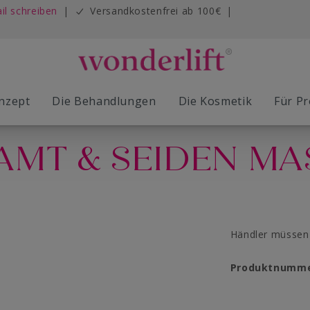
il schreiben
|
Versandkostenfrei ab 100€
|
nzept
Die Behandlungen
Die Kosmetik
Für Pr
AMT & SEIDEN MA
ift Studios
ift Fluids
yUp Roadshow
etik
Die Wonderlift Kuren
MESO Lift
Young Basic Deep Lift
Masken
Technologie
Händler müssen 
Produktnumm