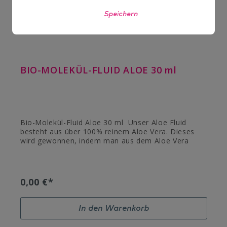
Speichern
BIO-MOLEKÜL-FLUID ALOE 30 ml
Bio-Molekül-Fluid Aloe 30 ml Unser Aloe Fluid
besteht aus über 100% reinem Aloe Vera. Dieses
wird gewonnen, indem man aus dem Aloe Vera
Saft, die wichtigsten Wirkstoffe herausfiltert,
sodass nur noch diese als Konzentrat vorliegen. So
können die Wirkstoffe besonders gut wirken und die
Haut versorgen.Wirkstoffe: Aqua, Propylene Glycol,
0,00 €*
Aloe Barbadensis Leaf Extract, Glycerin, Citric Acid,
Sodium Carbomer, Potassium Sorbate,
Ethylhexylglycerin, Phenoxyethanol
In den Warenkorb